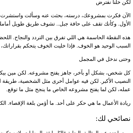
لكن خلنا نفترض
الآن فكرت بمشروعك، درسته، بحثت عنه وسألت واستشرت. ما ب
الأول. وكأنك تقف على حافة جبل.. تشوف طريق طويل أمامك،
السبب الوحيد هو الخوف. فإذا خليت الخوف يتحكم بقراراتك، 
وحتى ندخل في المجمل
كل شخص، بشكل أو بآخر، جاهز يفتح مشروعه. لكن مين بيكو
النصيب الأكبر. لكن فيه عوامل أخرى مثل الشخصية، طريقة الت
عمله، لكن لما يفتح مشروعه الخاص ما ينجح مثل ما توقع.
ريادة الأعمال ما هي حكر على أحد. ما أؤمن بلغة الإقصاء. الكل
نصائحي لك:
ابتعد عن المثالية. البداية غالبًا مليئة بالمطبات. لازم ت