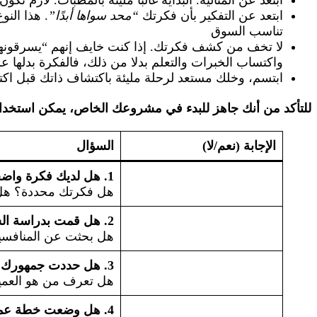
ابتعد عن التفكير بأن فكرتك
“محد سواها أبدًا”
. هذا الن
تناسب السوق
لا تخف من كشف فكرتك. إذا كنت خايف إنهم “يسرقونها”، 
واكتساب الخبرات والتعلم بدلا من ذلك، فالفكرة بدلها ع
ابتسم، وخلك مستعد لرحلة مليئة باكتشاف ذاتك قبل اكت
للتأكد من أنك جاهز للبدء في مشروعك الخاص، يمكن استخدام ا
الإجابة (نعم/لا)
السؤال
1. هل لديك فكرة واضحة للمشروع؟
هل فكرتك محددة؟ هل ت
2. هل قمت بدراسة السوق؟
هل بحثت عن المنافسين
3. هل حددت جمهورك المستهدف؟
هل تعرف من هو العمي
4. هل وضعت خطة عمل واضحة؟