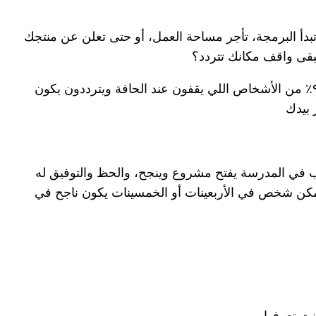
دأ البرمجة، تأجر مساحة العمل، أو حتى تعلن عن منتجك
قى واقف مكانك تتردد؟
هذه النقطة الحاسمة هي اللي تفرق بين التردد والنجاح. اللحظة اللي لازم تكسر فيها حاجز الخوف وتقرر تبدأ. بالنسبة لي، ٩٠٪ من الأشخاص اللي يقفون عند الحافة ويترددون يكون
 بيدك
في المدرسة يفتح مشروع وينجح، والحظ والتوفيق له
 ممكن شخص في الأربعينات أو الخمسينات يكون ناجح في
كنت تعرفها