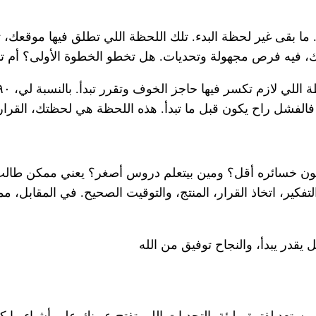
قى غير لحظة البدء. تلك اللحظة اللي تطلق فيها موقعك، تب
 فيه فرص مجهولة وتحديات. هل تخطو الخطوة الأولى؟ أم تب
فالفشل راح يكون قبل ما تبدأ. هذه اللحظة هي لحظتك، القرار
ن خسائره أقل؟ ومين بيتعلم دروس أصغر؟ يعني ممكن طالب 
فكير، اتخاذ القرار، المنتج، والتوقيت الصحيح. في المقابل،
 يقدر يبدأ، والنجاح توفيق من الله
كون مستعد لفترة مليئة بالتحديات اللي تفتح عيونك على أشياء ما 