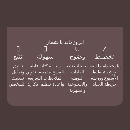
الروزمانة باختصار
خطيط
وضوح
سهولة
تتبّع
تخدام طريقة
صفحات تتبع
سبورة كتابة قابلة
توثيق
شة تخطيط
العادات
للمسح مدمجة لتدوين
وتحليل
سبوع وورشة
اليومية
الملاحظات السريعة
تقدمك
يطة الحياة
والأسبوعية
وإعادة تنظيم أفكارك
الشخصي
والشهرية